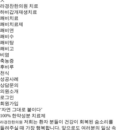
라경찬한의원 치료
하비갑개재생치료
쾌비치료
쾌비치료제
쾌비연
쾌비수
쾌비탕
쾌비고
비염
축농증
후비루
천식
성공사례
상담문의
의원소개
로그인
회원가입
‘자연 그대로 붙이다’
100% 한약성분 치료제
저희는 환자 분들이 건강이 회복된 숨소리를
라경찬한의원
들려주실 때 가장 행복합니다. 앞으로도 여러분의 일상 속