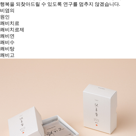
행복을 되찾아드릴 수 있도록 연구를 멈추지 않겠습니다.
비염의
원인
쾌비치료
쾌비치료제
쾌비연
쾌비수
쾌비탕
쾌비고