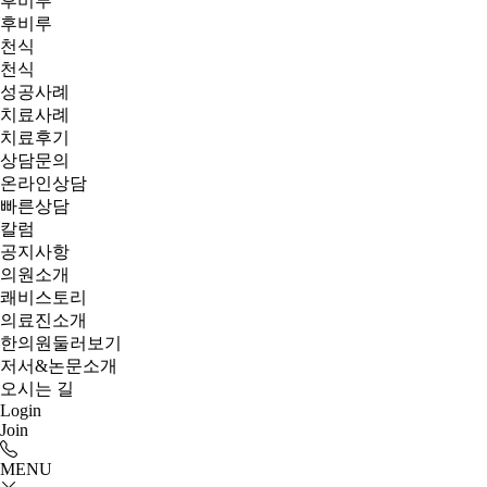
후비루
후비루
천식
천식
성공사례
치료사례
치료후기
상담문의
온라인상담
빠른상담
칼럼
공지사항
의원소개
쾌비스토리
의료진소개
한의원둘러보기
저서&논문소개
오시는 길
Login
Join
MENU