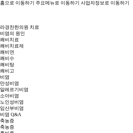
홈으로 이동하기
주요메뉴로 이동하기
사업자정보로 이동하기
라경찬한의원 치료
비염의 원인
쾌비치료
쾌비치료제
쾌비연
쾌비수
쾌비탕
쾌비고
비염
만성비염
알레르기비염
소아비염
노인성비염
임산부비염
비염 Q&A
축농증
축농증