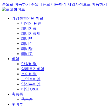
홈으로 이동하기
주요메뉴로 이동하기
사업자정보로 이동하기
라경찬한의원 치료
비염의 원인
쾌비치료
쾌비치료제
쾌비연
쾌비수
쾌비탕
쾌비고
비염
만성비염
알레르기비염
소아비염
노인성비염
임산부비염
비염 Q&A
축농증
축농증
후비루