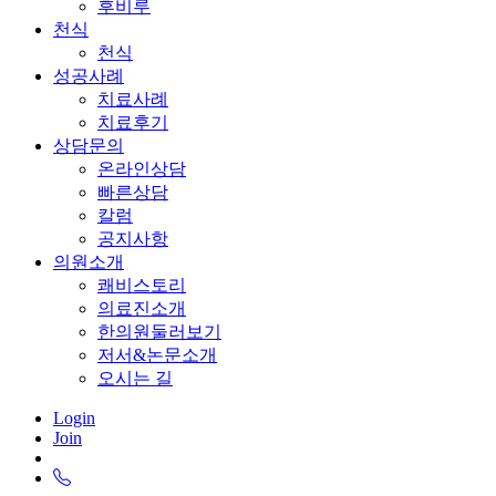
후비루
천식
천식
성공사례
치료사례
치료후기
상담문의
온라인상담
빠른상담
칼럼
공지사항
의원소개
쾌비스토리
의료진소개
한의원둘러보기
저서&논문소개
오시는 길
Login
Join