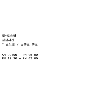









