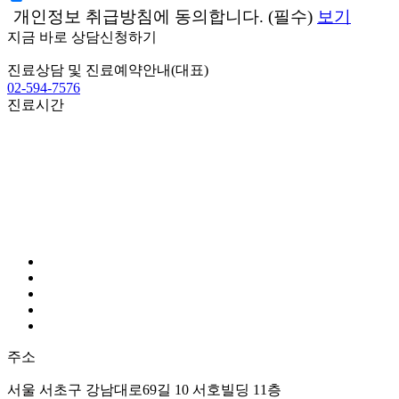
개인정보 취급방침에 동의합니다. (필수)
보기
지금 바로 상담신청하기
진료상담 및 진료예약안내(대표)
02-594-7576
진료시간
							월~토요일
							점심시간 
							* 일요일 / 공휴일 휴진
							AM 09:00 – PM 06:00
							PM 12:30 – PM 02:00
주소
서울 서초구 강남대로69길 10 서호빌딩 11층