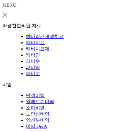
MENU
라경찬한의원 치료
하비갑개재생치료
쾌비치료
쾌비치료제
쾌비연
쾌비수
쾌비탕
쾌비고
비염
만성비염
알레르기비염
소아비염
노인성비염
임산부비염
비염 Q&A