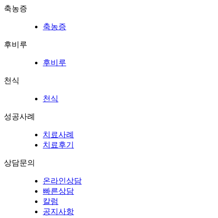
축농증
축농증
후비루
후비루
천식
천식
성공사례
치료사례
치료후기
상담문의
온라인상담
빠른상담
칼럼
공지사항