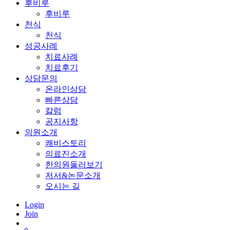
후비루
후비루
천식
천식
성공사례
치료사례
치료후기
상담문의
온라인상담
빠른상담
칼럼
공지사항
의원소개
쾌비스토리
의료진소개
한의원둘러보기
저서&논문소개
오시는 길
Login
Join