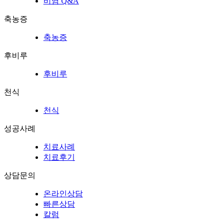
비염 Q&A
축농증
축농증
후비루
후비루
천식
천식
성공사례
치료사례
치료후기
상담문의
온라인상담
빠른상담
칼럼