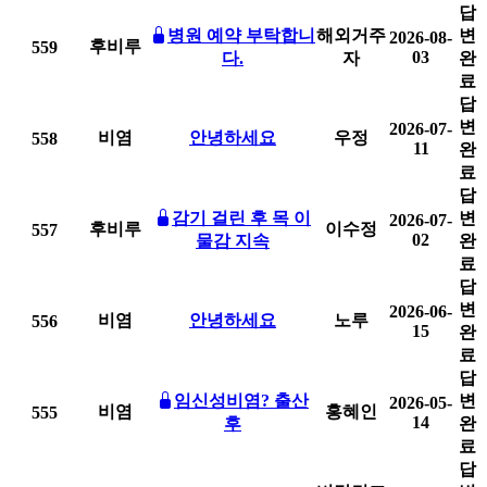
답
병원 예약 부탁합니
해외거주
변
2026-08-
후비루
559
03
다.
자
완
료
답
변
2026-07-
비염
안녕하세요
우정
558
11
완
료
답
감기 걸린 후 목 이
변
2026-07-
후비루
이수정
557
02
물감 지속
완
료
답
변
2026-06-
비염
안녕하세요
노루
556
15
완
료
답
임신성비염? 출산
변
2026-05-
비염
홍혜인
555
14
후
완
료
답