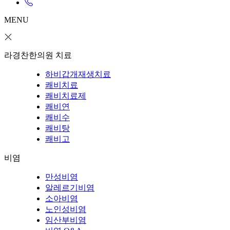
MENU
라경찬한의원 치료
하비갑개재생치료
쾌비치료
쾌비치료제
쾌비연
쾌비수
쾌비탕
쾌비고
비염
만성비염
알레르기비염
소아비염
노인성비염
임산부비염