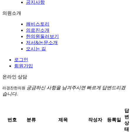
공지사항
의원소개
쾌비스토리
의료진소개
한의원둘러보기
저서&논문소개
오시는 길
로그인
회원가입
온라인 상담
궁금하신 사항을 남겨주시면 빠르게 답변드리겠
라경찬한의원
습니다.
답
변
번호
분류
제목
작성자
등록일
상
태