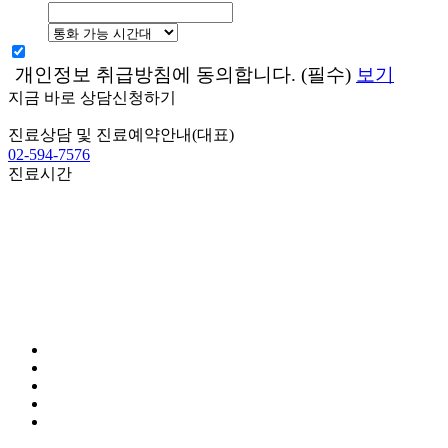
개인정보 취급방침에 동의합니다. (필수)
보기
지금 바로 상담신청하기
진료상담 및 진료예약안내(대표)
02-594-7576
진료시간
							월~토요일
							점심시간 
							* 일요일 / 공휴일 휴진
							AM 09:00 – PM 06:00
							PM 12:30 – PM 02:00