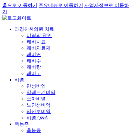
홈으로 이동하기
주요메뉴로 이동하기
사업자정보로 이동하
기
라경찬한의원 치료
비염의 원인
쾌비치료
쾌비치료제
쾌비연
쾌비수
쾌비탕
쾌비고
비염
만성비염
알레르기비염
소아비염
노인성비염
임산부비염
비염 Q&A
축농증
축농증