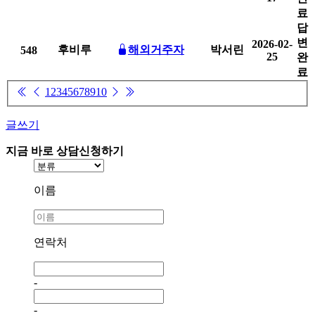
료
답
변
2026-02-
후비루
해외거주자
박서린
548
25
완
료
1
2
3
4
5
6
7
8
9
10
글쓰기
지금 바로 상담신청하기
이름
연락처
-
-