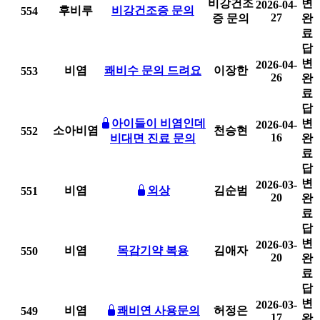
비강건조
변
2026-04-
후비루
비강건조증 문의
554
27
증 문의
완
료
답
변
2026-04-
비염
쾌비수 문의 드려요
이장한
553
26
완
료
답
아이들이 비염인데
변
2026-04-
소아비염
천승현
552
16
비대면 진료 문의
완
료
답
변
2026-03-
비염
외상
김순범
551
20
완
료
답
변
2026-03-
비염
목감기약 복용
김애자
550
20
완
료
답
변
2026-03-
비염
쾌비연 사용문의
허정은
549
17
완